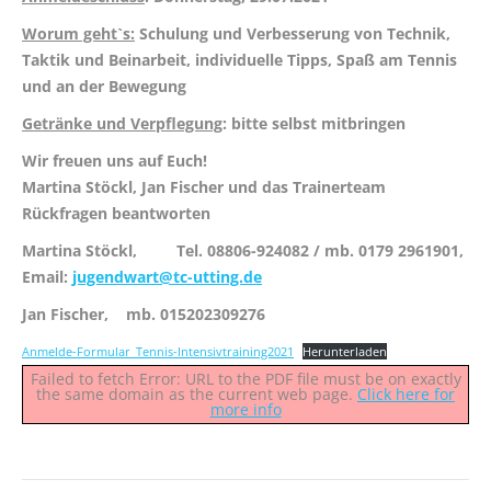
Worum geht`s:
Schulung und Verbesserung von Technik,
Taktik und Beinarbeit, individuelle Tipps, Spaß am Tennis
und an der Bewegung
Getränke und Verpflegung
: bitte selbst mitbringen
Wir freuen uns auf Euch!
Martina Stöckl, Jan Fischer und das Trainerteam
Rückfragen beantworten
Martina Stöckl, Tel. 08806-924082 / mb. 0179 2961901,
Email:
jugendwart@tc-utting.de
Jan Fischer, mb. 015202309276
Anmelde-Formular_Tennis-Intensivtraining2021
Herunterladen
Failed to fetch Error: URL to the PDF file must be on exactly
the same domain as the current web page.
Click here for
more info