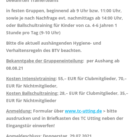
bewährten Trainerteams
in festen Gruppen, beginnend ab 9 Uhr bzw. 11:00 Uhr,
sowie je nach Nachfrage evt. nachmittags ab 14:00 Uhr,
oder Ballschultraining für Kinder von ca. 4-6 Jahren 1
Stunde pro Tag (9-10 Uhr)
Bitte die aktuell aushängenden Hygiene- und
Verhaltensregeln des BTV beachten.
Bekanntgabe der Gruppeneinteilung
: per Aushang ab
08.08.21
Kosten Intensivtraining
: 55,– EUR für Clubmitglieder, 70,–
EUR für Nichtmitglieder,
Kosten Ballschultraining:
28,– EUR für Clubmitglieder, 35,–
EUR für Nichtmitglieder
Anmeldung:
Formular über
www.tc-utting.de
> bitte
ausdrucken und in Briefkasten des TC Utting neben der
Eingangstür einwerfen!
Anmeldeschluss
: Donnerstag, 29.07.2021