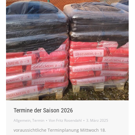
Termine der Saison 2026
Allgemein
,
Termin
Von
Fritz Rosendahl
3. März 2025
voraussichtliche Terminplanung Mittwoch 18.