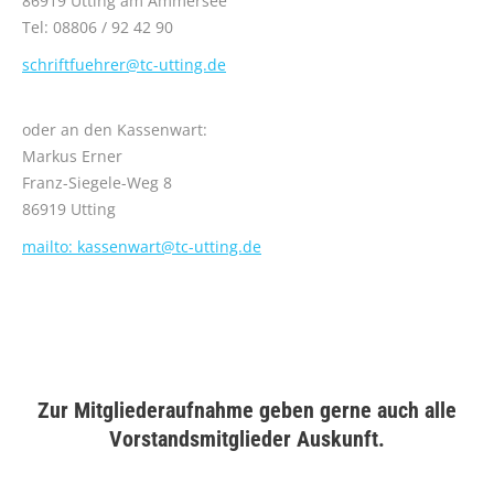
86919 Utting am Ammersee
Tel: 08806 / 92 42 90
schriftfuehrer@tc-utting.de
oder an den Kassenwart:
Markus Erner
Franz-Siegele-Weg
8
86919 Utting
mailto: kassenwart@tc-utting.de
Zur Mitgliederaufnahme geben gerne auch alle
Vorstandsmitglieder Auskunft.