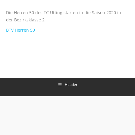
Die Herren 50 des TC Utting starten in die Saison 2020 in
der Bezirksklasse 2
BTV Herren 50
Kommentarnavigation
Header